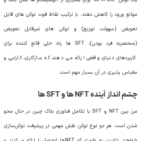
یک توکن “all-in-one” برای بسیاری از اکوسیستم ها عمل کنند و
موانع ورود را کاهش دهند. با ترکیب نقاط قوت توکن های قابل
تعویض (سهولت توزیع) و توکن های غیرقابل تعویض
(منحصربه فرد بودن)، SFT ها راه حلی قانع کننده برای
کاربردهای دنیای واقعی ارائه می دهند که سازگاری، کارایی و
مقیاس پذیری در آن بسیار مهم است.
چشم انداز آینده NFT ها و SFT ها
مرز بین NFT و SFT با تکامل فناوری بلاک چین در حال محو
شدن است. هر دو نوع توکن نقش مهمی در پیشرفت توکن‌سازی
خواهند داشت، به طوری که NFT‌ها انحصار را ارائه می‌کنند و