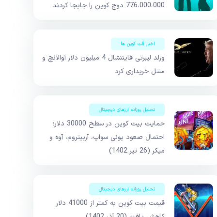
776،000،000 دوج کوین را جابجا کردند
اخبار آلت کوین ها
ورلد لیبرتی فایننشال 4 میلیون دلار آوالانچ و
منتل خریداری کرد
تحلیل روزانه ارزهای دیجیتال
حمایت بیت کوین در سطح 30000 دلار؛
احتمال صعود یونی سواپ، آربیتروم، آوه و
میکر (26 تیر 1402)
تحلیل روزانه ارزهای دیجیتال
قیمت بیت کوین به کمتر از 41000 دلار
کاهش یافت (20 آذر 1402)