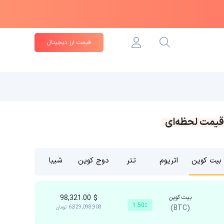
قیمت ارز دیجیتال
قیمت لحظه‌ای
بیت کوین
اتریوم
تتر
دوج کوین
شیبا
بیت کوین
$
98,321.00
1.50٪
(BTC)
6,829,098,908
تومان