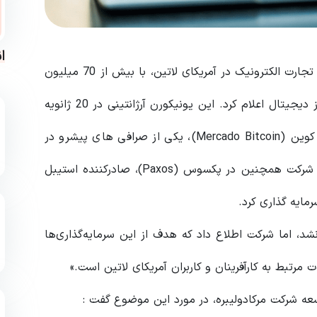
ا
مرکادولیبره (Mercadolibre)، یکی از بزرگترین پلتفرم های تجارت الکترونیک در آمریکای لاتین، با بیش از 70 میلیون
مشتری، سرمایه گذاری استراتژیک خود را در دو پلتفرم ارز دیجیتال اعلام کرد. این یونیکورن آرژانتینی در 20 ژانویه
اعلام کرد که سهام شرکت 2TM، شرکت مادر مرکادو بیت کوین (Mercado Bitcoin)، یکی از صرافی های پیشرو در
برزیل، با سه میلیون مشتری را خریداری کرده است. این شرکت همچنین در پکسوس (Paxos)، صادرکننده استیبل
نشد، اما شرکت اطلاع داد که هدف از این سرمایه‌گذاری‌ها
تبط‌ به کارآفرینان و کاربران آمریکای لاتین است.»