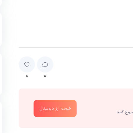
۰
۰
قیمت ارز دیجیتال
روع کنید