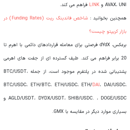
AVAX، UNI و
LINK
فراهم می کند.
همچنین بخوانید :
شاخص فاندینگ ریت (Funding Rates) در
بازار کریپتو چیست؟
برعکس، dYdX فرصتی برای معامله قراردادهای دائمی با اهرم تا
20 برابر فراهم می کند. طیف گسترده ای از جفت های اهرمی
پشتیبانی شده در پلتفرم موجود است، از جمله BTC/USDT،
BTC/USDC، ETH/BTC، ETH/USDC، ETH/
DAI
، DAI/USDC،
AGLD/USDT، DYDX/USDT، SHIB/USDC. ، DOGE/USDC و
بسیاری موارد دیگر در مقایسه با GMX.