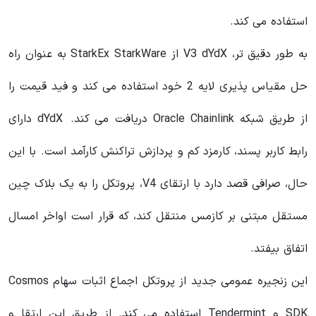
استفاده می کند.
به طور دقیق تر، V3 dYdX از StarkEx StarkWare به عنوان راه
حل مقیاس پذیری لایه 2 خود استفاده می کند و فید قیمت را
از طریق شبکه Oracle Chainlink دریافت می کند. dYdX دارای
رابط کاربر پسند، کارمزد کم و پردازش تراکنش کارآمد است. با این
حال، صرافی قصد دارد با ارتقای V4، پروتکل را به یک بلاک چین
مستقل مبتنی بر کازمس منتقل کند، که قرار است اواخر امسال
اتفاق بیفتد.
این زنجیره عمومی جدید از پروتکل اجماع اثبات سهام Cosmos
SDK و Tendermint استفاده می کند. از طریق این ارتقا و