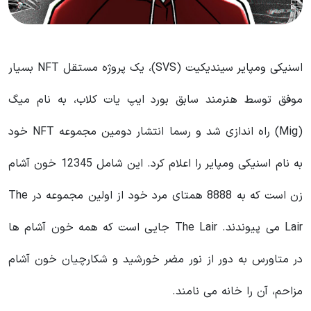
اسنیکی ومپایر سیندیکیت (SVS)، یک پروژه مستقل NFT بسیار
موفق توسط هنرمند سابق بورد ایپ یات کلاب، به نام میگ
(Mig) راه اندازی شد و رسما انتشار دومین مجموعه NFT خود
به نام اسنیکی ومپایر را اعلام کرد. این شامل 12345 خون آشام
زن است که به 8888 همتای مرد خود از اولین مجموعه در The
Lair می پیوندند. The Lair جایی است که همه خون‌ آشام‌ ها
در متاورس به دور از نور مضر خورشید و شکارچیان خون‌ آشام
مزاحم، آن را خانه می‌ نامند.