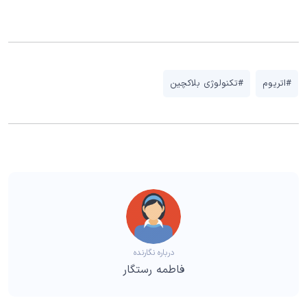
#اتریوم
#تکنولوژی بلاکچین
درباره نگارنده
فاطمه رستگار