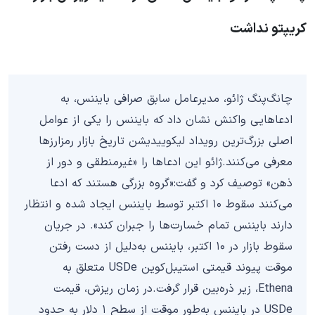
کریپتو نداشت
چانگ‌پنگ ژائو، مدیرعامل سابق صرافی بایننس، به
ادعاهایی واکنش نشان داد که بایننس را یکی از عوامل
اصلی بزرگ‌ترین رویداد لیکوییدیشن تاریخ بازار رمزارزها
معرفی می‌کنند.ژائو این ادعاها را «غیرمنطقی و دور از
ذهن» توصیف کرد و گفت:«گروه بزرگی هستند که ادعا
می‌کنند سقوط ۱۰ اکتبر توسط بایننس ایجاد شده و انتظار
دارند بایننس تمام خسارت‌ها را جبران کند». در جریان
سقوط بازار در ۱۰ اکتبر، بایننس به‌دلیل از دست رفتن
موقت پیوند قیمتی استیبل‌کوین USDe متعلق به
Ethena، زیر ذره‌بین قرار گرفت.در زمان ریزش، قیمت
USDe در بایننس به‌طور موقت از سطح ۱ دلار به حدود