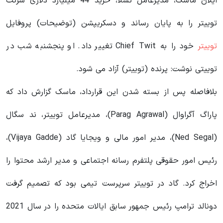
ایلان ماسک، مدیرعامل تسلا، خرید 44 میلیارد دلاری شرکت
توییتر را به پایان رساند و دسکریپشن (توضیحات) پروفایل
توییتر
خود را به Chief Twit تغییر داد. او پنجشنبه شب در
توییتی نوشت: پرنده (توییتر) آزاد می شود.
بلافاصله پس از بسته شدن این قرارداد، ماسک گزارش داد که
پاراگ آگراوال (Parag Agrawal)، مدیرعامل توییتر، ند سگال
(Ned Segal)، مدیر امور مالی و ویجایا گاد (Vijaya Gadde)،
رئیس امور حقوقی پلتفرم رسانه اجتماعی و مدیر ارشد محتوا را
اخراج کرد. گاد در توییتر سرپرست تیمی بود که تصمیم گرفت
دونالد ترامپ رئیس جمهور سابق ایالات متحده را در سال 2021