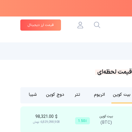
قیمت ارز دیجیتال
قیمت لحظه‌ای
بیت کوین
اتریوم
تتر
دوج کوین
شیبا
بیت کوین
$
98,321.00
1.50٪
(BTC)
6,829,098,908
تومان