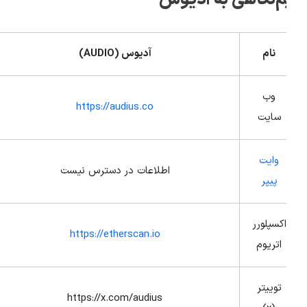
یم‌نگاهی به آدیوس
نام
آدیوس (
AUDIO
)
وب
https://audius.co
سایت
وایت
اطلاعات در دسترس نیست
پیپر
اکسپلورر
https://etherscan.io
اتریوم
توییتر
https://x.com/audius