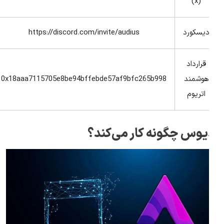
(x)
دیسکورد
https://discord.com/invite/audius
قرارداد
هوشمند
0x18aaa7115705e8be94bffebde57af9bfc265b998
اتریوم
دیوس چگونه کار می‌کند؟