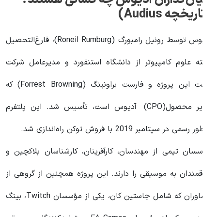
تاریخچه Audius)
آدیوس توسط رونیل رامبورگ (Roneil Rumburg)، فارغ‌التحصیل
شته علوم کامپیوتر از دانشگاه استنفورد و مدیرعامل شرکت
پشت این پروژه و فارست براونینگ (Forrest Browning) که
مدیر محصول(CPO) آدیوس است، تأسیس شد. این پلتفرم
‌طور رسمی در سپتامبر 2019 با فروش توکن راه‌اندازی شد.
ؤسسان تیمی از مهندسان، کارآفرینان، کارشناسان بلاکچین و
لاقمندان به موسیقی را دارند. این پروژه همچنین از گروهی از
مشاوران که شامل جاستین کان، یکی از مؤسسان Twitch، بینگ