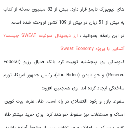
های نیویورک تایمز قرار دارد. بیش از 32 میلیون نسخه از کتاب
به بیش از 51 زبان در بیش از 109 کشور فروخته شده است.
در این رابطه بخوانید‌ :
ارز دیجیتال سوئیت SWEAT چیست؟
آشنایی با پروژه Sweat Economy
کیوساکی روز پنجشنبه توییت کرد بانک فدرال رزرو (Federal
Reserve) و جو بایدن (Joe Biden)، رئیس جمهور آمریکا، تورم
ساختگی ایجاد کرده اند. وی همچنین افزود:
سقوط بازار و رکود اقتصادی در راه است. طلا، نقره، بیت کوین،
املاک و مستغلات نیز سقوط خواهند کرد. برای خرید بیشتر طلا،
نقره، بیت کوین، املاک و مستغلات پس از سقوط آماده باشید.