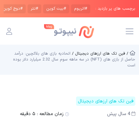
برچسب های پر بازدید :
#اتریوم
#بیت کوین
#تتر
#دوج کوین
/ فین تک های ارزهای دیجیتال /
اتحادیه بازی های بلاکچین: درآمد
حاصل از بازی های (NFT) در سه ماهه سوم سال 2.32 میلیارد دلار بوده
است
فین تک های ارزهای دیجیتال
4 سال پیش
زمان مطالعه :
۵ دقیقه