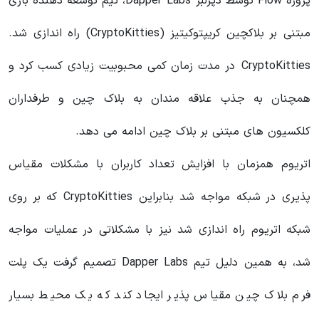
پروژه Flow توسط دپرلبز Dapper Labs، تیم توسعه دهنده بازی
مبتنی بر بلاکچین کریپتوکیتیز (CryptoKitties) راه اندازی شد.
CryptoKitties در مدت زمان کمی محبوبیت زیادی کسب کرد و
همچنان به جذب علاقه مندان به بلاک چین و طرفداران
کلکسیون های مبتنی بر بلاک چین ادامه می دهد.
اتریوم همزمان با افزایش تعداد کاربران با مشکلات مقیاس
پذیری در شبکه مواجه شد بنابراین CryptoKitties که بر روی
شبکه اتریوم راه اندازی شد نیز با مشکلاتی در عملیات مواجه
شد، به همین دلیل تیم Dapper Labs تصمیم گرفت یک پلت
فرم بلاک چین مقیاس پذیر ایجاد کند که یک محیط بسیار