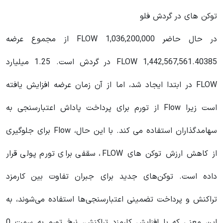
توکن های در گردش فلو
در حال حاضر 1,036,200,000 FLOW از مجموع عرضه
1,442,567,561.40385 FLOW در گردش است. 1.25 میلیارد
FLOW در ابتدا ایجاد شد، اما از آن زمان عرضه افزایش یافته
است زیرا Flow از تورم برای پرداخت پاداش اعتبارسنجی به
سهامدگذاران استفاده می کند. با این حال، Flow برای جلوگیری
از کاهش ارزش توکن های FLOW، سقفی برای تورم پولی قرار
داده است. توکن‌های جدید برای جبران تفاوت بین کارمزد
تراکنش و پرداخت تضمینی اعتبارسنجی‌ها استفاده می‌شوند، به
این معنی که با افزایش کارمزد تراکنش، نرخ تورم به سمت 0