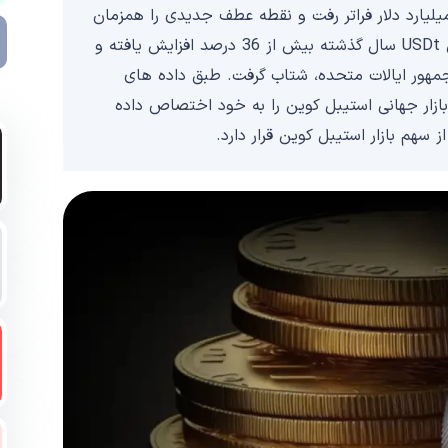
ش بازار تتر USDT برای اولین بار در 12 می از 150 میلیارد دلار فراتر رفت و نقطه عطف جدیدی را همزمان
با پذیرش فزاینده استیبل کوین رقم زد. عرضه در گردش USDt سال گذشته بیش از 36 درصد افزایش یافته و
جمهور ایالات متحده، شتاب گرفت. طبق داده های
تتر با عرضه فعلی خود، 61 درصد از بازار جهانی استیبل کوین را به خود اختصاص داده