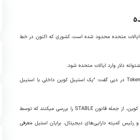
ه
 ایالات متحده محدود شده است، کشوری که اکنون در خط
توانه دلار وارد ایالات متحده شود.
پائولو آردوینو، مدیر عامل تتر در حاشیه کنفرانس Token2049 در دبی گفت: “یک استیبل کوین داخلی با استیبل
قانون‌گذاران ایالات متحده چندین لایحه مرتبط با استیبل کوین، از جمله قانون STABLE را بررسی میکنند که توسط
رئیس کمیته دارایی‌های دیجیتال، برایان استیل معرفی