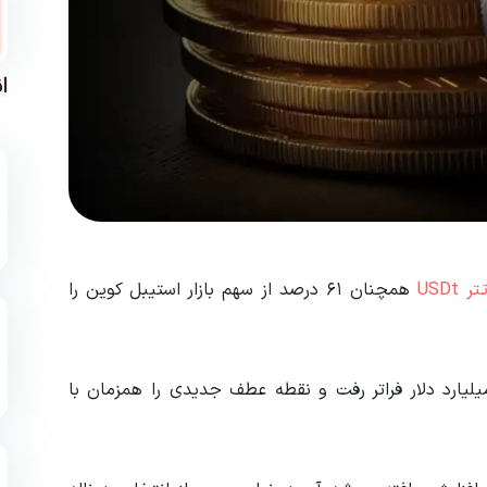
ا
تر USDt
همچنان ۶۱ درصد از سهم بازار استیبل کوین را
 بازار تتر USDT برای اولین بار در 12 می از 150 میلیارد دلار فراتر رفت و نقطه عطف جدیدی را همزمان با