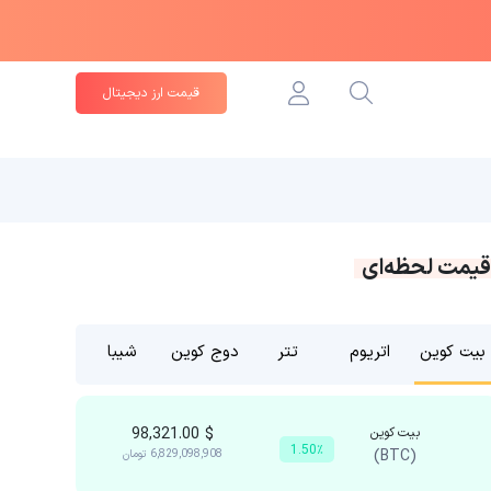
قیمت ارز دیجیتال
قیمت لحظه‌ای
بیت کوین
اتریوم
تتر
دوج کوین
شیبا
بیت کوین
$
98,321.00
1.50٪
(BTC)
6,829,098,908
تومان