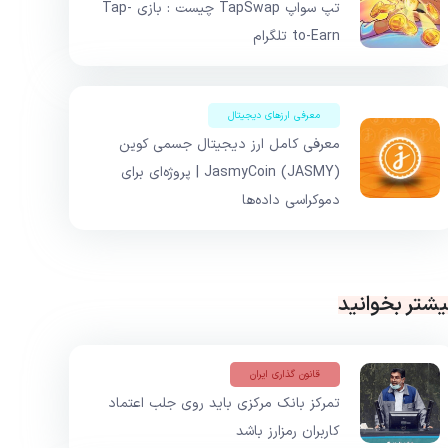
تپ سواپ TapSwap چیست : بازی Tap-
to-Earn تلگرام
معرفی ارزهای دیجیتال
معرفی کامل ارز دیجیتال جسمی کوین
JasmyCoin (JASMY) | پروژه‌ای برای
دموکراسی داده‌ها
یشتر بخوانید
قانون گذاری ایران
تمرکز بانک مرکزی باید روی جلب اعتماد
کاربران رمزارز باشد