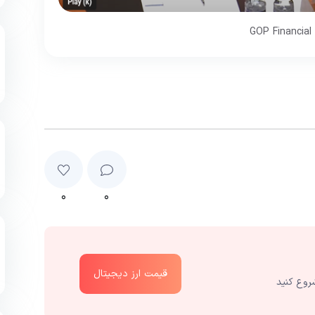
۰
۰
قیمت ارز دیجیتال
روع کنید