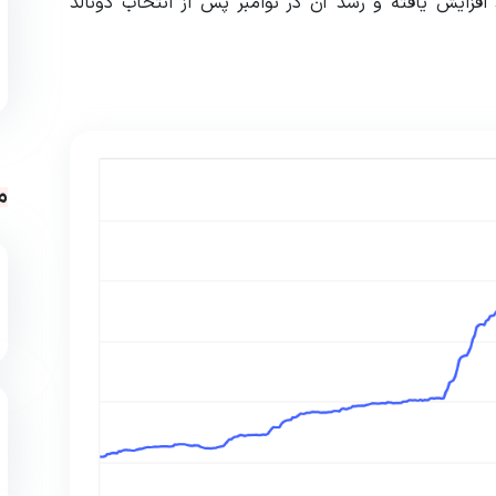
دش USDt در سال گذشته بیش از 36 درصد افزایش یافته و رشد آن در نوامبر پس از انتخاب دونالد
م