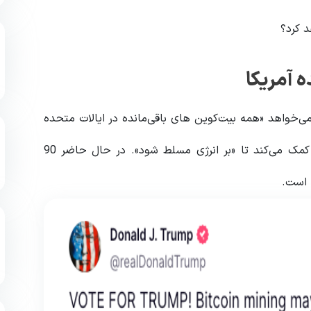
د کرد؟
 آمریکا
Trut پستی منتشر کرد که می‌خواهد «همه بیت‌کوین های باقی‌مانده در ایالات متحده
استخراج شوند» و ادعا کرد که این امر به ایالات متحده کمک می‌کند تا «بر انرژی مسلط شود». در حال حاضر 90
است.