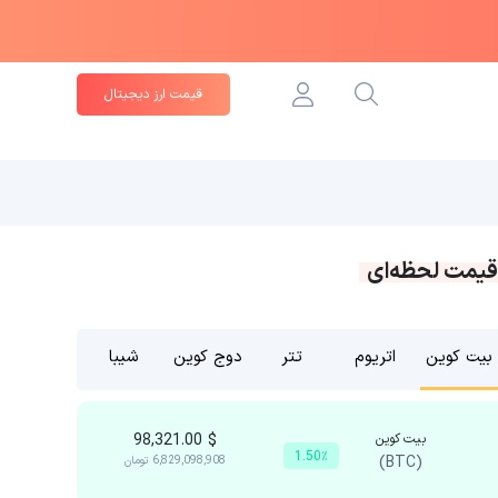
قیمت ارز دیجیتال
قیمت لحظه‌ای
بیت کوین
اتریوم
تتر
دوج کوین
شیبا
بیت کوین
$
98,321.00
1.50٪
(BTC)
6,829,098,908
تومان