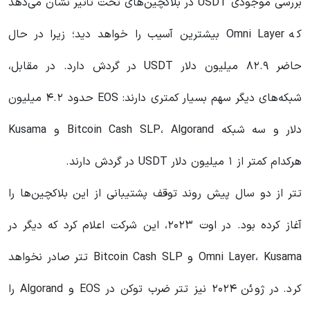
بررسی موجودی USDT در بلاکچین‌های تحت تأثیر نشان می‌دهد
که Omni Layer بیشترین آسیب را خواهد دید؛ زیرا در حال
حاضر ۸۲.۹ میلیون دلار USDT در گردش دارد. در مقابل،
شبکه‌های دیگر سهم بسیار کمتری دارند: EOS حدود ۴.۲ میلیون
دلار و سه شبکه Bitcoin Cash SLP، Algorand و Kusama
هرکدام کمتر از ۱ میلیون دلار USDT در گردش دارند.
تتر از دو سال پیش روند توقف پشتیبانی از این بلاکچین‌ها را
آغاز کرده بود. در اوت ۲۰۲۳، این شرکت اعلام کرد که دیگر در
Omni Layer، Kusama و Bitcoin Cash SLP تتر صادر نخواهد
کرد. در ژوئن ۲۰۲۴ نیز تتر ضرب توکن در EOS و Algorand را