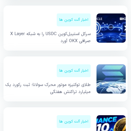
اخبار آلت کوین ها
سرکل استیبل‌کوین USDC را به شبکه X Layer
صرافی OKX آورد
اخبار آلت کوین ها
طلای توکنیزه موتور محرک سولانا؛ ثبت رکورد یک
میلیارد تراکنش هفتگی
اخبار آلت کوین ها