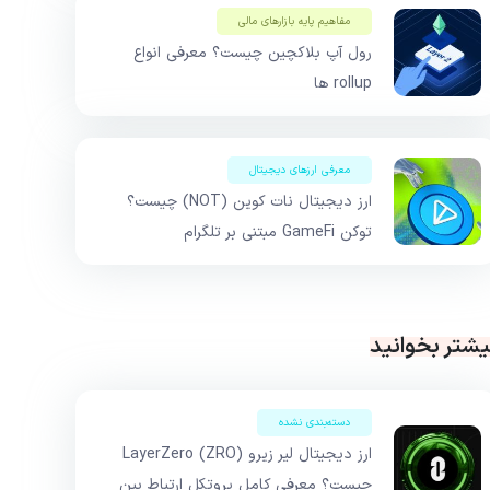
مفاهیم پایه بازار‌های مالی
رول آپ بلاکچین چیست؟ معرفی انواع
rollup ها
معرفی ارزهای دیجیتال
ارز دیجیتال نات کوین (NOT) چیست؟
توکن GameFi مبتنی بر تلگرام
یشتر بخوانید
دسته‌بندی نشده
ارز دیجیتال لیر زیرو LayerZero (ZRO)
چیست؟ معرفی کامل پروتکل ارتباط بین