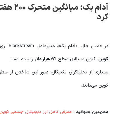
کرد
در همین حال، «آدام بک»، مدیرعامل Blockstream، روز یکشنبه اعلام کرد که میانگین متحرک ۲۰۰ هفته‌ای
کوین
اکنون به بالای سطح
61
هزار دلار
رسیده است.
بسیاری از تحلیلگران تکنیکال، عبور این شاخص از سطوح 
کوین می‌دانند.
همچنین بخوانید :
معرفی کامل ارز دیجیتال جسمی کوین JasmyCoin (JASMY) | پروژه‌ای برای دموکراسی داده‌