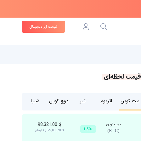
قیمت ارز دیجیتال
قیمت لحظه‌ای
بیت کوین
اتریوم
تتر
دوج کوین
شیبا
بیت کوین
$
98,321.00
1.50٪
(BTC)
6,829,098,908
تومان