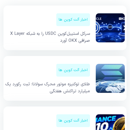
اخبار آلت کوین ها
سرکل استیبل‌کوین USDC را به شبکه X Layer
صرافی OKX آورد
اخبار آلت کوین ها
طلای توکنیزه موتور محرک سولانا؛ ثبت رکورد یک
میلیارد تراکنش هفتگی
اخبار آلت کوین ها