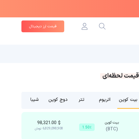
قیمت ارز دیجیتال
قیمت لحظه‌ای
بیت کوین
اتریوم
تتر
دوج کوین
شیبا
بیت کوین
$
98,321.00
1.50٪
(BTC)
6,829,098,908
تومان