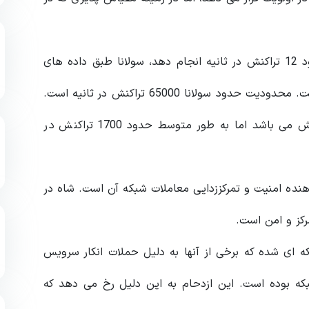
در حالی که اتریوم در وضعیت فعلی خود می تواند حدود 12 تراکنش در ثانیه انجام دهد، سولانا طبق داده های
شبکه ، بیش از 2400 تراکنش را در ثانیه پردازش کرده است. محدودیت حدود سولانا 65000 تراکنش در ثانیه است.
شایان ذکر است در حالیکه محدودیت ویزا 24000 تراکنش می باشد اما به طور متوسط ​​حدود 1700 تراکنش در
هنده امنیت و تمرکززدایی معاملات شبکه آن است. شاه در
کز و امن است.
ه‌ ای شده که برخی از آنها به دلیل حملات انکار سرویس
که بوده است. این ازدحام به این دلیل رخ می دهد که