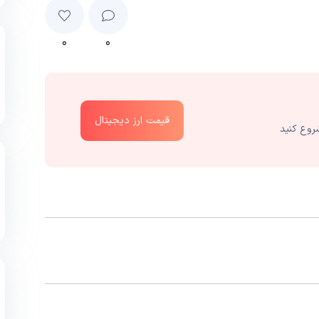
۰
۰
قیمت ارز دیجیتال
روع کنید