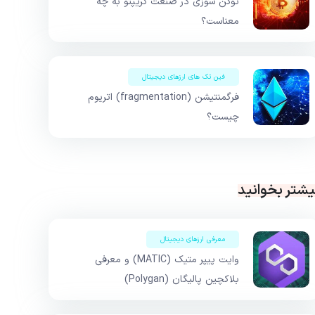
توکن سوزی در صنعت کریپتو به چه
معناست؟
فین تک های ارزهای دیجیتال
فرگمنتیشن (fragmentation) اتریوم
چیست؟
یشتر بخوانید
معرفی ارزهای دیجیتال
وایت پیپر متیک (MATIC) و معرفی
بلاکچین پالیگان (Polygan)