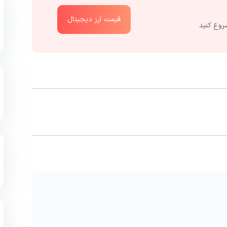
قیمت ارز دیجیتال
روع کنید