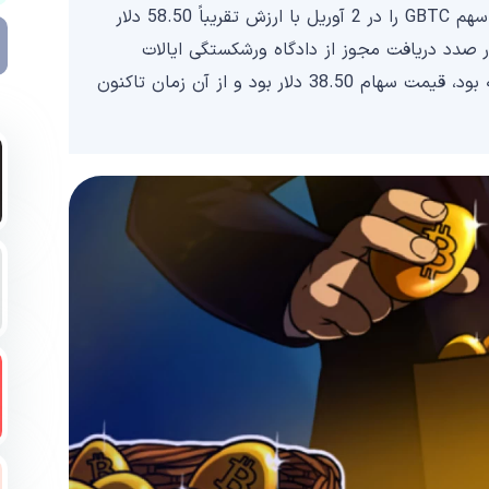
طبق گزارش اخیر بلومبرگ، جنسیس تقریباً 36 میلیون سهم GBTC را در 2 آوریل با ارزش تقریباً 58.50 دلار
صدد دریافت مجوز از دادگاه ورشکستگی ایالات
متحده برای فروش 36 میلیون سهام GBTC در 2 فوریه بود، قیمت سهام 38.50 دلار بود و از آن زمان تاکنون