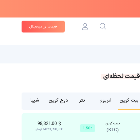
قیمت ارز دیجیتال
قیمت لحظه‌ای
بیت کوین
اتریوم
تتر
دوج کوین
شیبا
بیت کوین
$
98,321.00
1.50٪
(BTC)
6,829,098,908
تومان