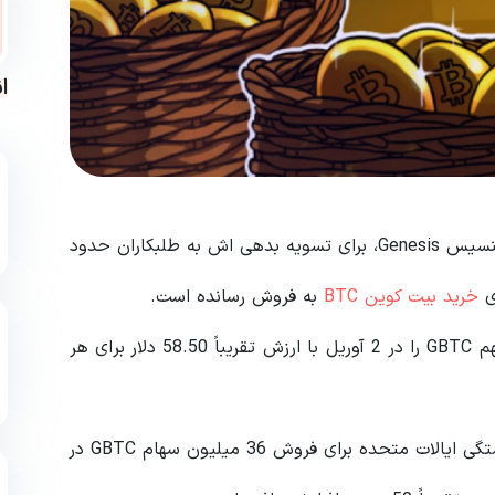
ا
طبق گزارش ها، شرکت ورشکسته وام دهی ارز دیجیتال جنسیس Genesis، برای تسویه بدهی اش به طلبکاران حدود
خرید بیت کوین BTC
به فروش رسانده است.
طبق گزارش اخیر بلومبرگ، جنسیس تقریباً 36 میلیون سهم GBTC را در 2 آوریل با ارزش تقریباً 58.50 دلار برای هر
زمانی که جنسیس در صدد دریافت مجوز از دادگاه ورشکستگی ایالات متحده برای فروش 36 میلیون سهام GBTC در