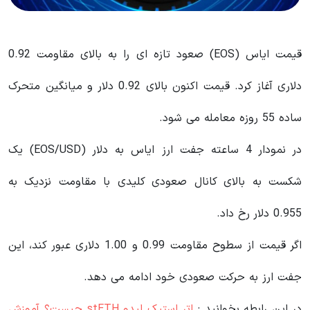
قیمت ایاس (EOS) صعود تازه ای را به بالای مقاومت 0.92
دلاری آغاز کرد. قیمت اکنون بالای 0.92 دلار و میانگین متحرک
ساده 55 روزه معامله می شود.
در نمودار 4 ساعته جفت ارز ایاس به دلار (EOS/USD) یک
شکست به بالای کانال صعودی کلیدی با مقاومت نزدیک به
0.955 دلار رخ داد.
اگر قیمت از سطوح مقاومت 0.99 و 1.00 دلاری عبور کند، این
جفت ارز به حرکت صعودی خود ادامه می دهد.
در این رابطه بخوانید‌ :
اتر استیک لیدو stETH چیست؟ آموزش