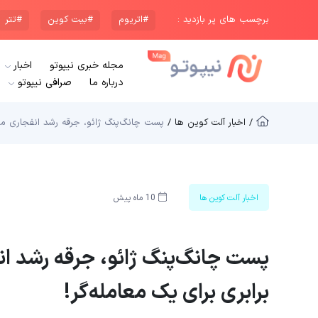
برچسب های پر بازدید :
#اتریوم
#بیت کوین
#تتر
مجله خبری نیپوتو
اخبار
درباره ما
صرافی نیپوتو
/ اخبار آلت کوین ها /
پست چانگ‌پنگ ژائو، جرقه رشد انفجاری میم‌کوین “4”؛ سود ۶۵۰ برابری برا
اخبار آلت کوین ها
10 ماه پیش
برابری برای یک معامله‌گر!