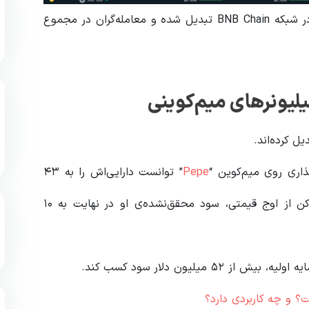
توکن “4” در ۲۴ ساعت گذشته به سومین رمزارز پرخرید در شبکه BNB Chain تبدیل شده و معامله‌گران در مجموع
میلیونرهای میم‌کوینی
یل کرده‌اند.
Pepe
” توانست دارایی‌اش را به ۴۳
میلیون دلار برساند. البته با سقوط ۷۴ درصدی این توکن از اوج قیمتی، سود محقق‌نشده‌ی او در نهایت به ۱۰