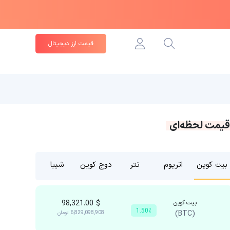
قیمت ارز دیجیتال
قیمت لحظه‌ای
بیت کوین
اتریوم
تتر
دوج کوین
شیبا
بیت کوین
$
98,321.00
1.50٪
(BTC)
6,829,098,908
تومان