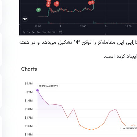
بر اساس داده‌های CoinStats، بیش از ۹۸ درصد از سبد دارایی این معامله‌گر را توکن “4” تشکیل می‌دهد و در هفته