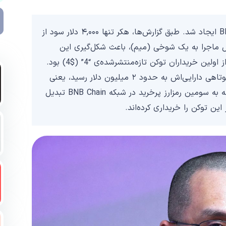
توکن “4” پس از یک حمله فیشینگ به شبکه BNB Chain ایجاد شد. طبق گزارش‌ها، هکر تنها ۴,۰۰۰ دلار سود از
یل ماجرا به یک شوخی (میم)، باعث شکل‌گیری این
توکن شدند. معامله‌گری با آدرس کیف‌پول 0x872 یکی از اولین خریداران توکن تازه‌منتشرشده‌ی “4” ($4) بود.
او با ۳,۰۰۰ دلار توکن BNB این ارز را خرید و در مدت کوتاهی دارایی‌اش به حدود ۲ میلیون دلار رسید، یعنی
بیش از ۶۵۰ برابر بازدهی. توکن “4” در ۲۴ ساعت گذشته به سومین رمزارز پرخرید در شبکه BNB Chain تبدیل