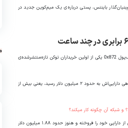
درست پس از آن‌که چانگ‌پنگ ژائو (CZ)، هم‌بنیان‌گذار بایننس، پستی درباره‌ی یک میم‌کوین جدید در
م
، این معامله‌گر با آدرس کیف‌پول 0x872 یکی از اولین خریداران توکن تازه‌منتشرشده‌ی
این ارز را خرید و در مدت کوتاهی دارایی‌اش به حدود ۲ میلیون دلار رسید، یعنی بیش از
با وجود این سود خیره‌کننده، معامله‌گر تنها بخش کوچکی از دارایی خود را فروخته و هنوز حدود ۱.۸۸ میلیون دلار