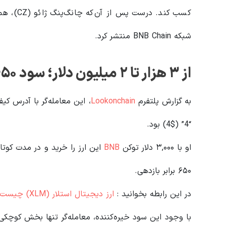
کسب کند. 
شبکه BNB Chain منتشر کرد.
از ۳ هزار تا ۲ میلیون دلار؛ سود ۶۵۰ برابری در چند ساعت
به گزارش پلتفرم
Lookonchain
“4” ($4) بود.
او با ۳,۰۰۰ دلار توکن
BNB
۶۵۰ برابر بازدهی.
در این رابطه بخوانید‌ :
ارز دیجیتال استلار (XLM) چیست؟ و شبکه آن چگونه کار میکند؟