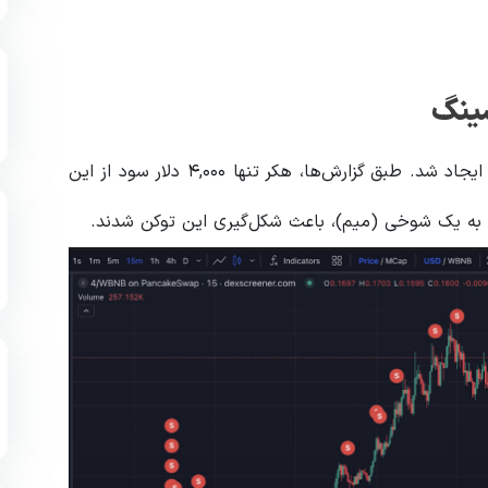
شینگ
توکن “4” پس از یک حمله فیشینگ به شبکه BNB Chain ایجاد شد. طبق گزارش‌ها، هکر تنها ۴,۰۰۰ دلار سود از این
را به یک شوخی (میم)، باعث شکل‌گیری این توکن شدند.