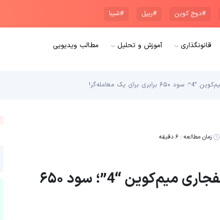
#دوج کوین
#ریپل
#شیبا
قانونگذاری
آموزش و تحلیل
مطالب ویدیویی
ی یک معامله‌گر!
زمان مطالعه :
۶ دقیقه
پست چانگ‌پنگ ژائو، جرقه رشد انفجاری میم‌کوین “4”؛ سود ۶۵۰