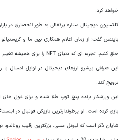
خواهد کرد.
کلکسیون دیجیتال ستاره پرتغالی به طور انحصاری در بازار NFT بایننس در دسترس خواهد بود
بایننس گفت: از زمان اعلام همکاری بین ما و کریستیانو رو
خلق کنیم، تجربه ای که دنیای NFT را برای همیشه تغییر خواهد داد.
ترویج کند.
این ورزشکار برنده پنج توپ طلا شده و برای غول های ار
بازی کرده است. او پرطرفدارترین بازیکن فوتبال در اینستا
شایان ذکر است که لیونل مسی، بزرگترین رقیب رونالدو، نیز
مارس قراردادی 20 میلیون دلاری با
سوسیوس Socios
امض