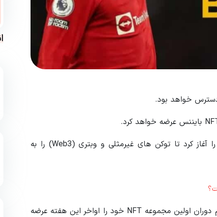
ا
رونالدو در ماه ژوئن همکاری خود با این صرافی کریپتو را آغاز کرد تا توکن های غیرمثلی و وبتری (Web3) را به
کریستیانو رونالدو یکی از موفق ترین بازیکنان فوتبال تمام دوران اولین مجموعه NFT خود را اواخر این هفته عرضه