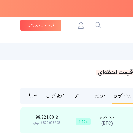
قیمت ارز دیجیتال
قیمت لحظه‌ای
بیت کوین
اتریوم
تتر
دوج کوین
شیبا
بیت کوین
$
98,321.00
1.50٪
(BTC)
6,829,098,908
تومان