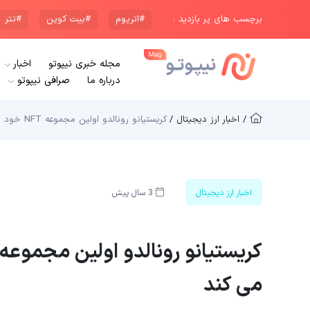
برچسب های پر بازدید :
#اتریوم
#بیت کوین
#تتر
مجله خبری نیپوتو
اخبار
درباره ما
صرافی نیپوتو
/ اخبار ارز دیجیتال /
کریستیانو رونالدو اولین مجموعه NFT خود را در بایننس راه اندازی می کند
اخبار ارز دیجیتال
3 سال پیش
می کند