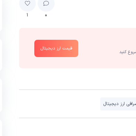
۱
۰
قیمت ارز دیجیتال
روع کنید
افی ارز دیجیتال