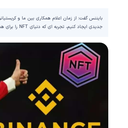
بایننس گفت: از زمان اعلام همکاری بین ما و کریستیانو ر
جدیدی ایجاد کنیم، تجربه ای که دنیای NFT را برای همیشه تغییر خواهد داد.