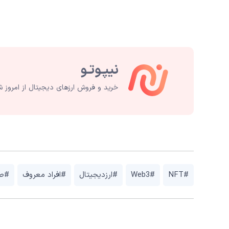
خرید و فروش ارزهای دیجیتال از امروز ش
#NFT
#Web3
#ارزدیجیتال
#افراد معروف
#صر