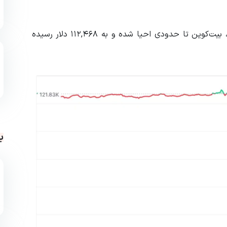
طبق داده‌های CoinMarketCap، در زمان نگارش این خبر، بیت‌کوین تا حدودی احیا شده و به ۱۱۲,۴۶۸ دلار رسیده
ب