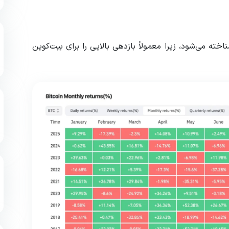
بر در میان فعالان بازار کریپتو با لقب «Uptober» شناخته می‌شود، زیرا معمولاً بازدهی بالایی را برای بیت‌کوین