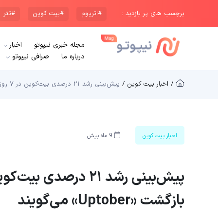
برچسب های پر بازدید :
#اتریوم
#بیت کوین
#تتر
مجله خبری نیپوتو
اخبار
درباره ما
صرافی نیپوتو
/ اخبار بیت کوین /
پیش‌بینی رشد ۲۱ درصدی بیت‌کوین در ۷ روز؛ اقتصاددان‌ها از بازگشت «Uptober» می‌گویند
اخبار بیت کوین
9 ماه پیش
بازگشت «Uptober» می‌گویند