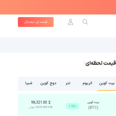
قیمت ارز دیجیتال
قیمت لحظه‌ای
بیت کوین
اتریوم
تتر
دوج کوین
شیبا
بیت کوین
$
98,321.00
1.50٪
(BTC)
6,829,098,908
تومان