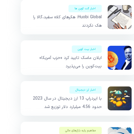
اخبار آلت کوین ها
Huobi Global: هکرهای کلاه سفید،گالا را
هک نکردند
اخبار بیت کوین
ایلان ماسک تایید کرد «حزب آمریکا»
بیت‌کوین را می‌پذیرد
اخبار ارز دیجیتال
با ایردراپ 13 ارز دیجیتال در سال 2023
حدود 4.56 میلیارد دلار توزیع شد
مفاهیم پایه بازار‌های مالی