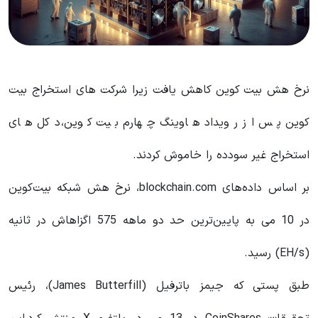
نرخ هش بیت کوین کاهش یافت زیرا شرکت های استخراج بیت
کوین پس از رویداد هاوینگ چهارم بیت کوین، دکل های
استخراج غیر سودده را خاموش کردند.
بر اساس داده‌های blockchain.com، نرخ هش شبکه بیت‌کوین
در 10 می به پایین‌ترین حد دو ماهه 575 اگزاهاش در ثانیه
(EH/s) رسید.
طبق پستی که جیمز باترفیل (James Butterfill)، رئیس