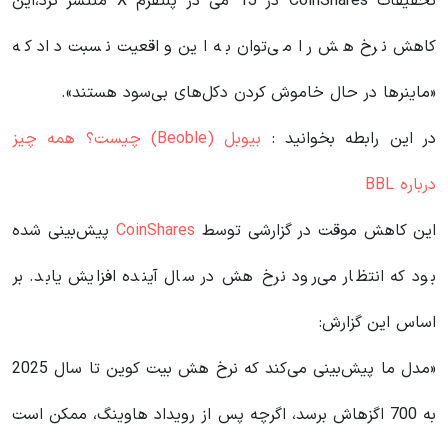
تحقیقات CoinShares در 13 می در پلتفرم X منتشر کرد،این
کاهش نرخ هش را می‌توان به این واقعیت نسبت داد که
«ماینرها در حال خاموش کردن دکل‌های بی‌سود هستند».
در این رابطه بخوانید‌ :
بیوبل (Beoble) چیست؟ همه چیز
درباره BBL
این کاهش موقت در گزارشی توسط
CoinShares
پیش‌بینی شده
بود که انتظار می‌رود نرخ هش در سال آینده افزایش یابد. بر
اساس این گزارش:
«مدل ما پیش‌بینی می‌کند که نرخ هش بیت کوین تا سال 2025
به 700 اگزهاش برسد، اگرچه پس از رویداد هاوینگ، ممکن است