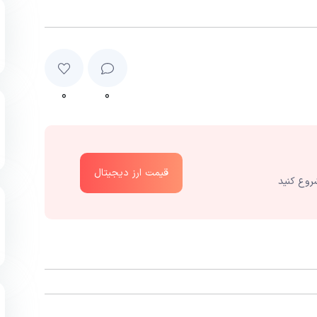
۰
۰
قیمت ارز دیجیتال
روع کنید