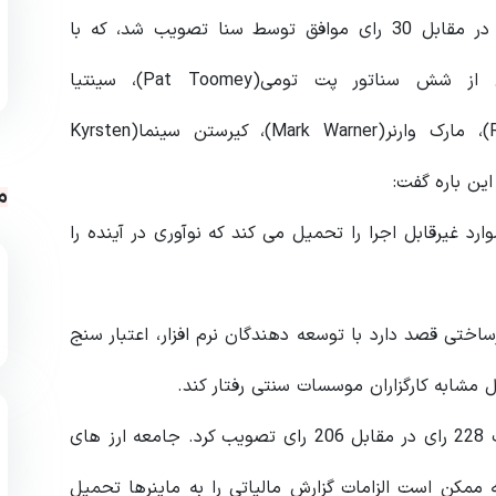
این لایحه برای اولین بار در 10 اوت با 69 رای موافق در مقابل 30 رای موافق توسط سنا تصویب شد، که با
پیشنهادی برای اصلاح لایحه توسط گروهی متشکل از شش سناتور پت تومی(Pat Toomey)، سینتیا
لومیس(Cynthia Lummis)، راب پورتمن(Rob Portman)، مارک وارنر(Mark Warner)، کیرستن سینما(Kyrsten
م
د غیرقابل اجرا را تحمیل می کند که نوآوری در آینده را
اختی قصد دارد با توسعه دهندگان نرم افزار، اعتبار سنج
 مشابه کارگزاران موسسات سنتی رفتار کند.
مجلس نمایندگان، این لایحه بحث برانگیز را پس از کسب 228 رای در مقابل 206 رای تصویب کرد. جامعه ارز های
ه ممکن است الزامات گزارش مالیاتی را به ماینرها تحمیل