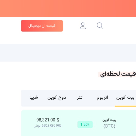
قیمت ارز دیجیتال
قیمت لحظه‌ای
بیت کوین
اتریوم
تتر
دوج کوین
شیبا
بیت کوین
$
98,321.00
1.50٪
(BTC)
6,829,098,908
تومان