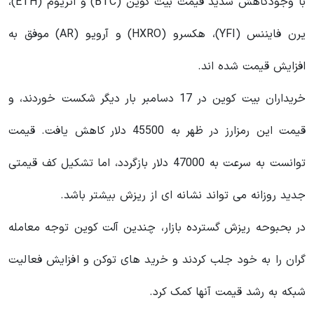
با وجودکاهش شدید قیمت بیت کوین (BTC) و اتریوم (ETH)،
یرن فایننس (YFI)، هکسرو (HXRO) و آرویو (AR) موفق به
افزایش قیمت شده اند.
خریداران بیت کوین در 17 دسامبر بار دیگر شکست خوردند، و
قیمت این رمزارز در ظهر به 45500 دلار کاهش یافت. قیمت
توانست به سرعت به 47000 دلار بازگردد، اما تشکیل کف قیمتی
جدید روزانه می‌ تواند نشانه‌ ای از ریزش بیشتر باشد.
در بحبوحه ریزش گسترده بازار، چندین آلت کوین توجه معامله
گران را به خود جلب کردند و خرید های توکن و افزایش فعالیت
شبکه به رشد قیمت آنها کمک کرد.