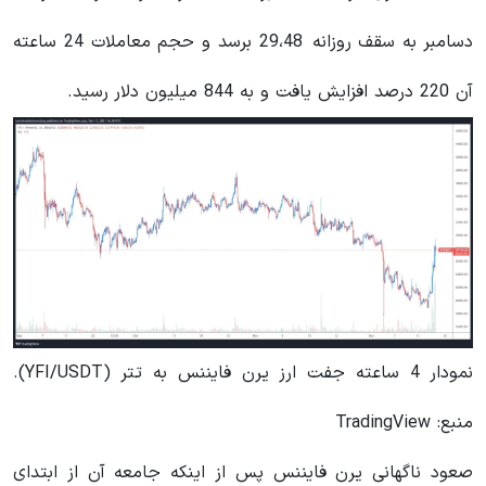
دسامبر به سقف روزانه 29،48 برسد و حجم معاملات 24 ساعته
آن 220 درصد افزایش یافت و به 844 میلیون دلار رسید.
نمودار 4 ساعته جفت ارز یرن فایننس به تتر (YFI/USDT).
منبع: TradingView
صعود ناگهانی یرن فایننس پس از اینکه جامعه آن از ابتدای