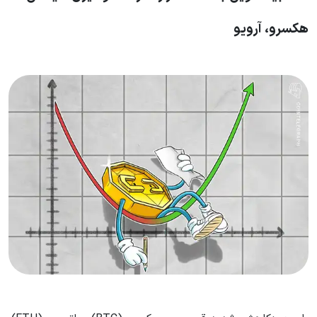
هکسرو، آرویو