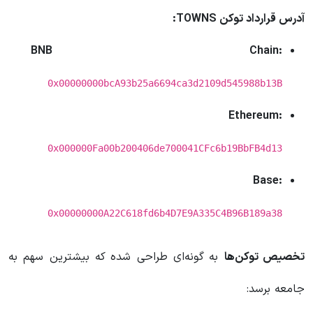
آدرس قرارداد توکن TOWNS:
BNB Chain:
0x00000000bcA93b25a6694ca3d2109d545988b13B
Ethereum:
0x000000Fa00b200406de700041CFc6b19BbFB4d13
Base:
0x00000000A22C618fd6b4D7E9A335C4B96B189a38
تخصیص توکن‌ها
به گونه‌ای طراحی شده که بیشترین سهم به
جامعه برسد: