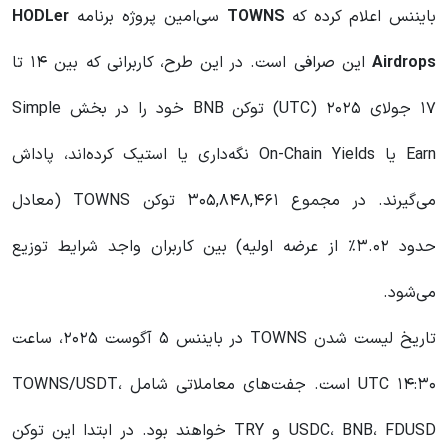
بایننس اعلام کرده که
TOWNS
سی‌امین پروژه برنامه
HODLer
Airdrops
این صرافی است. در این طرح، کاربرانی که بین ۱۴ تا
۱۷ جولای ۲۰۲۵ (UTC) توکن BNB خود را در بخش Simple
Earn یا On-Chain Yields نگه‌داری یا استیک کرده‌اند، پاداش
می‌گیرند. در مجموع ۳۰۵,۸۴۸,۴۶۱ توکن TOWNS (معادل
حدود ۳.۰۲٪ از عرضه اولیه) بین کاربران واجد شرایط توزیع
می‌شود.
تاریخ لیست شدن TOWNS در بایننس ۵ آگوست ۲۰۲۵، ساعت
۱۴:۳۰ UTC است. جفت‌های معاملاتی شامل TOWNS/USDT،
USDC، BNB، FDUSD و TRY خواهند بود. در ابتدا این توکن