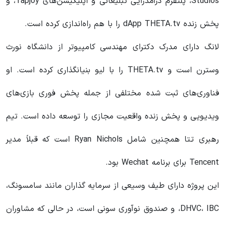
Studios، پلتفرم درآمدزایی تبلیغاتی و اپلیکیشن‌های Tapjoy، و
پخش زنده dApp THETA.tv را با هم راه‌اندازی کرده است.
لانگ دارای مدرک دکترای مهندسی کامپیوتر از دانشگاه نورث
وسترن است و THETA.tv را با لیو بنیانگذاری کرده است. او
فناوری‌های ثبت شده مختلفی از جمله پخش فوری بازی‌های
ویدیویی و پخش زنده واقعیت مجازی را توسعه داده است. تیم
رهبری تتا همچنین شامل Ryan Nichols است که قبلاً مدیر
Tencent برای برنامه Wechat بود.
این پروژه دارای طیف وسیعی از سرمایه گذاران مانند سامسونگ،
DHVC، IBC، و صندوق نوآوری سونی است، در حالی که مشاوران