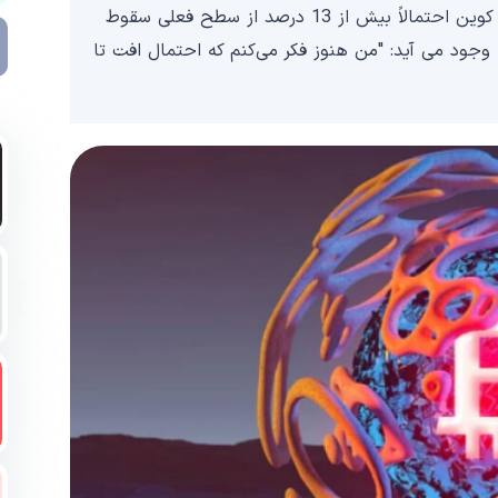
ویز به 123000 دنبال کننده یوتیوب خود گفت که بیت کوین احتمالاً بیش از 13 درصد از سطح فعلی سقوط
جود می آید: "من هنوز فکر می‌کنم که احتمال افت تا