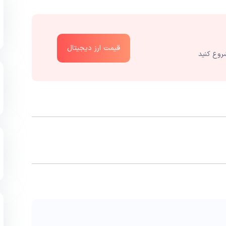
قیمت ارز دیجیتال
روع کنید