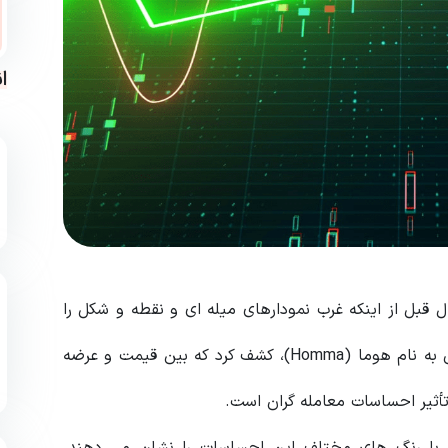
ا
های شمعی (Candlestick charts) بیش از 100 سال قبل از اینکه غرب نمودارهای میله ای و نقطه و شکل را
ابداع کند در ژاپن ایجاد شد. در دهه 1700، یک مرد ژاپنی به نام هوما (Homma)، کشف کرد که بین قیمت و عرضه
تأثیر احساسات معامله گران است.