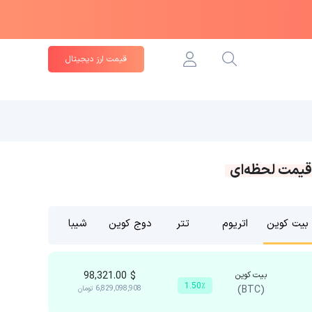
قیمت ارز دیجیتال
قیمت لحظه‌ای
بیت کوین
اتریوم
تتر
دوج کوین
شیبا
بیت کوین
$
98,321.00
1.50٪
(BTC)
6,829,098,908
تومان