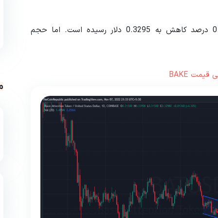
ارزش بازاری بیسیک اتنشن توکن در روز گذشته با 0.20 درصد کاهش به 0.3295 دلار رسیده است. اما حجم
یمت BAKE
م