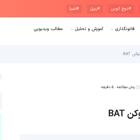
#دوج کوین
#ریپل
#شیبا
قانونگذاری
آموزش و تحلیل
مطالب ویدیویی
ن BAT
زمان مطالعه :
۵ دقیقه
BAT