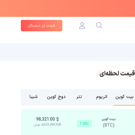
قیمت ارز دیجیتال
قیمت لحظه‌ای
بیت کوین
اتریوم
تتر
دوج کوین
شیبا
بیت کوین
$
98,321.00
1.50٪
(BTC)
6,829,098,908
تومان