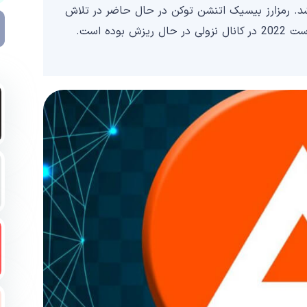
د. رمزارز بیسیک اتنشن توکن در حال حاضر در تلاش
است تا سطح فعلی خود را حفظ کند. این توکن از آگوست 2022 در کانال نزولی در حال ریزش بوده است.