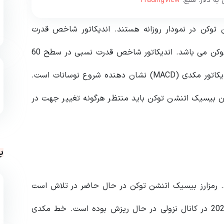
ه دلار. منبع:
TradingView
 توکن در نمودار روزانه هستند. اندیکاتور شاخص قدرت
نسبی (RSI)، نشان دهنده روند صعودی بیسیک اتنشن توکن می باشد. اندیکاتور شاخص قدرت نسبی در سطح 60
است و به سمت محدوده اشباع خرید حرکت می کند. اندیکاتور مکدی (MACD) نشان دهنده شروع نوسانات است.
ان بیسیک اتنشن توکن باید منتظر هرگونه تغییر جهت در
ب
 رمزارز بیسیک اتنشن توکن در حال حاضر در تلاش است
تا سطح فعلی خود را حفظ کند. این توکن از آگوست 2022 در کانال نزولی در حال ریزش بوده است. خط مکدی