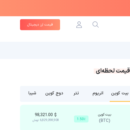
قیمت ارز دیجیتال
قیمت لحظه‌ای
بیت کوین
اتریوم
تتر
دوج کوین
شیبا
بیت کوین
$
98,321.00
1.50٪
(BTC)
6,829,098,908
تومان