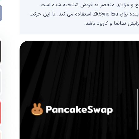
 دلیل گسترش سریع و مزایای منحصر به فردش شناخته شده است.
پنکیک سواپ احتمالاً از طریق این ادغام از تقاضای فزاینده برای ZkSync Era استفاده می کند. با این حرکت
یش تقاضا و کاربرد باشد.