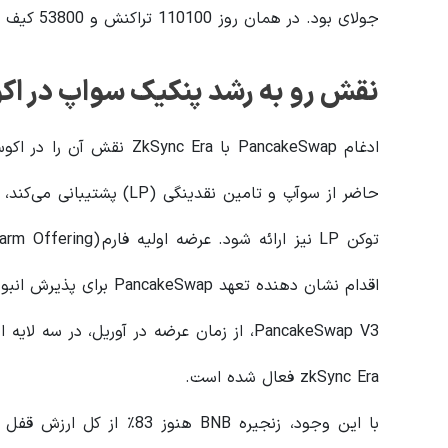
جولای بود. در همان روز 110100 تراکنش و 53800 کیف پول جدید (UAW) ثبت شد.
نقش رو به رشد پنکیک سواپ در اکوسیستم 
حاضر از سوآپ و تامین نقدینگ
اقدام نشان دهنده تعهد PancakeSwap برای پذیرش انبوه DeFi است.
zkSync Era فعال شده است.