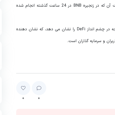
چهارمین صرافی غیرمتمرکز محبوب است و حجم معاملات آن که در زنجیره BNB در 24 ساعت گذشته انجام شده
ادغام PancakeSwap با ZkSync Era یک تغییر قابل توجه در چشم انداز DeFi را نشان می دهد، که نشان دهنده
بران و سرمایه گذاران است.
۰
۰