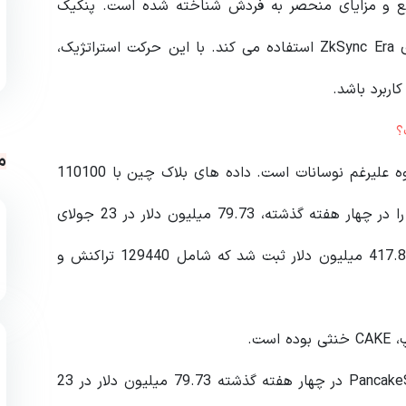
ه دلیل گسترش سریع و مزایای منحصر به فردش شناخته شده است. پنکیک
سواپ احتمالاً از طریق این ادغام از تقاضای فزاینده برای ZkSync Era استفاده می کند. با این حرکت استراتژیک،
ربرد باشد.
م
عملکرد گذشته PancakeSwap V3 نشان دهنده رشد بالقوه علیرغم نوسانات است. داده های بلاک چین با 110100
تراکنش و 53800 کیف پول جدید (UAW) کمترین حجم را در چهار هفته گذشته، 79.73 میلیون دلار در 23 جولای
نشان می دهد. در مقابل، بیشترین حجم در 30 ژوئن 417.81 میلیون دلار ثبت شد که شامل 129440 تراکنش و
ست.
بر اساس داده های DappRadar، کمترین حجم PancakeSwap V3 در چهار هفته گذشته 79.73 میلیون دلار در 23