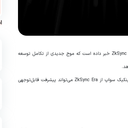
ا
پنکیک سواپ PancakeSwap اخیراً از ادغام با شبکه ZkSync Era خبر داده است که موج جدیدی از تکامل توسعه
به عنوان یکی از صرافی‌های غیرمتمرکز پیشرو، پشتیبانی پنکیک سواپ از ZkSync Era می‌تواند پیشرفت قابل‌توجهی