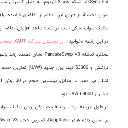
ZkSync Era، شبکه لایه 2 اتریوم، ب
پنکیک سواپ ممکن است در آینده شاهد افزایش تقاضا و کا
در این رابطه بخوانید‌ :
ارز دیجیتال تتر گلد XAUT چیست؟
بیش از 64000 UAW بود.
در طول این تغییرات، روند قیمت توکن بومی پنکیک سواپ، CAKE خنثی بوده ا