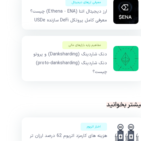
معرفی ارزهای دیجیتال
ارز دیجیتال اتنا (Ethena - ENA) چیست؟
معرفی کامل پروتکل DeFi سازنده USDe
مفاهیم پایه بازار‌های مالی
دنک شاردینگ (Danksharding) و پروتو
دنک شاردینگ (proto-danksharding)
چیست؟
یشتر بخوانید
اخبار اتریوم
هزینه های کارمزد اتریوم 62 درصد ارزان تر