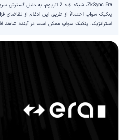
ZkSync Era، شبکه لایه 2 اتریوم، به
استراتژیک، پنکیک سواپ ممکن است در آینده شاهد افزا