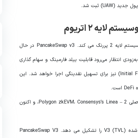
لایه ۲ اتریوم
ادغام PancakeSwap با ZkSync Era نقش آن را در اکوسیستم لایه 2 پررنگ می کند. PancakeSwap v3 در حال
ی (LP) پشتیبانی می‌کند، به‌زودی انتظار می‌رود قابلیت ییلد فارمینگ و سهام گذاری
توکن LP نیز ارائه شود. عرضه اولیه فارم (Initial Farm Offering) نیز برای تسهیل نقدینگی اجرا خواهد شد. این
PancakeSwap V3، از زمان عرضه در آوریل، در سه لایه اصلی 2 – Polygon zkEVM، Consensys’s Linea، و اکنون
با این وجود، زنجیره BNB هنوز 83٪ از کل ارزش قفل شده V3 (TVL) را تشکیل می دهد. PancakeSwap V3