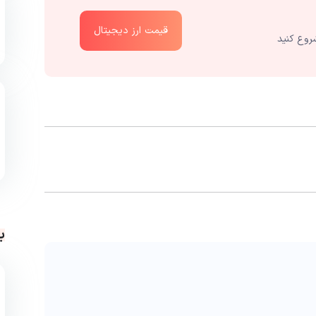
قیمت ارز دیجیتال
روع کنید
ب