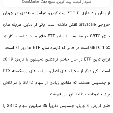
نمودار قیمت بیت کوین. منبع: CoinMarketCap
از زمان راه‌اندازی ۱۱ ETF بیت کوین، عوامل متعددی در جریان
خروجی Grayscale نقش داشته است. یکی از دلایل، هزینه های
بالای GBTC در مقایسه با سایر ETF های موجود است. کارمزد
GBTC 1.5٪ است در حالی که کارمزد سایر ETF ها زیر 1٪ است.
ارزان ترین ETF در حال حاضر فرانکلین تمپلتون با کارمزد 0.19٪
است. یکی دیگر از محرک های اصلی، شرکت های ورشکسته FTX
و جنسیس هستند که مقادیر زیادی از سهام GBTC را در تلاش
برای بازپرداخت طلبکاران می فروشند.
طبق گزارش 6 آوریل، جنسیس تقریباً 36 میلیون سهام GBTC را