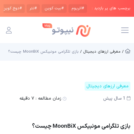
برچسب های پر بازدید :
#اتریوم
#بیت کوین
#تتر
#دوج کوین
/ معرفی ارزهای دیجیتال /
بازی تلگرامی مونبیکس MoonBiX چیست؟
معرفی ارزهای دیجیتال
1 سال پیش
زمان مطالعه :
۷ دقیقه
بازی تلگرامی مونبیکس MoonBiX چیست؟