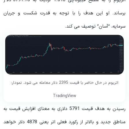
اتریوم را به سطح فیبوناچی 1.618 نزدیک به 5791.78 دلار
برساند. او این هدف را با توجه به قدرت شکست و جریان
سرمایه، “آسان” توصیف می کند.
اتریوم در حال حاضر با قیمت 2395 دلار معامله می شود. نمودار:
TradingView
رسیدن به هدف قیمت 5791 دلاری به معنای افزایش قیمت به
مناطق جدید و بالاتر از رکورد فعلی اتر یعنی 4878 دلار خواهد