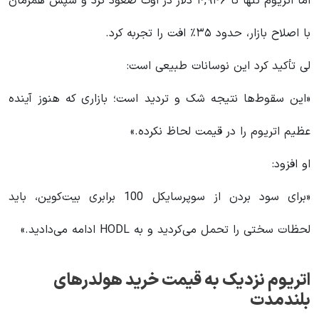
اما اتریوم تنها تا ۴,۹۴۶ دلار در اوت صعود کرد و سپس همزمان
با اصلاح بازار، حدود ۳۵٪ افت را تجربه کرد.
لی تأکید کرد این نوسانات طبیعی است:
«این سقوط‌ها نتیجه شک و تردید است؛ بازاری که هنوز آینده
عظیم اتریوم را در قیمت لحاظ نکرده.»
او افزود:
«برای سود بردن از سوپر‌سایکل 100 برابری بیت‌کوین، باید
لحظات سختی را تحمل می‌کردید و به HODL ادامه می‌دادید.»
اتریوم نزدیک به قیمت خرید هولدرهای
بلندمدت