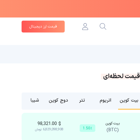
قیمت ارز دیجیتال
قیمت لحظه‌ای
بیت کوین
اتریوم
تتر
دوج کوین
شیبا
بیت کوین
$
98,321.00
1.50٪
(BTC)
6,829,098,908
تومان