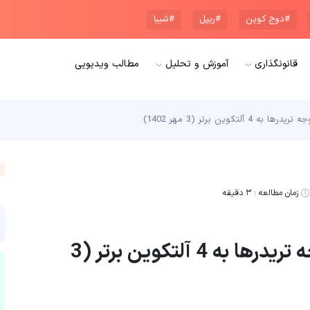
#دوج کوین
#ریپل
#شیبا
قانونگذاری
آموزش و تحلیل
مطالب ویدیویی
وین برتر (3 مهر 1402)
زمان مطالعه :
۳ دقیقه
بیت کوین در محدوده خنثی؛ توجه تریدرها به 4 آلتکوین برتر (3