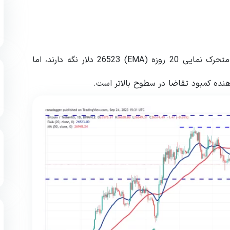
گاوها توانسته اند قیمت بیت کوین را بالاتر از میانگین متحرک نمایی 20 روزه (EMA) 26523 دلار نگه دارند، اما
نده کمبود تقاضا در سطوح بالاتر است.