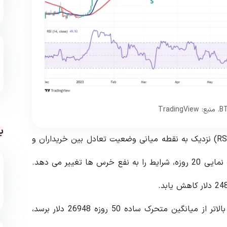
ب
میانگین متحرک نمایی 20 روزه و شاخص قدرت نسبی (RSI) نزدیک به نقطه میانی وضعیت تعادل بین خریداران و
فروشندگان را نشان می دهد. افت به زیر میانگین متحرک نمایی 20 روزه، شرایط را به نفع خرس ها تغییر می دهد.
از سوی دیگر، اگر قیمت از سطح فعلی افزایش یابد و به بالاتر از میانگین متحرک ساده 50 روزه 26948 دلار برسد،