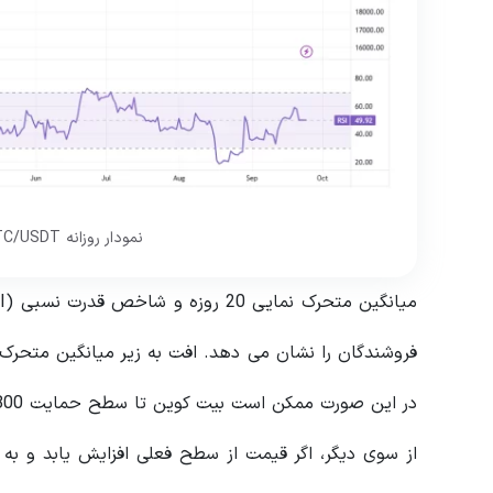
نمودار روزانه BTC/USDT. منبع: TradingView
در این صورت ممکن است بیت کوین تا سطح حمایت 24800 دلار کاهش یابد.