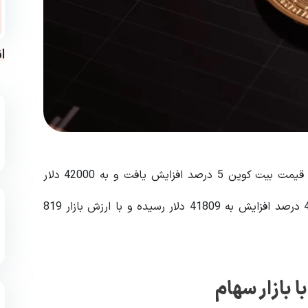
ا
پس از مواجهه با فشار شدید فروش در اوایل این هفته، قیمت بیت کوین 5 درصد افزایش یافت و به 42000 دلار
با 4.26 درصد افزایش به 41809 دلار رسیده و با ارزش بازار 819
بازار سهام