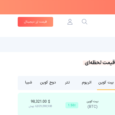
قیمت ارز دیجیتال
قیمت لحظه‌ای
بیت کوین
اتریوم
تتر
دوج کوین
شیبا
بیت کوین
$
98,321.00
1.50٪
(BTC)
6,829,098,908
تومان