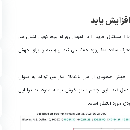
علی مارتینز در تحلیل اخیرش گفت شاخص TD Sequential سیگنال خرید را در نمودار روزانه بیت کوین نشان می
دهد. بیت کوین موقعیت مطلوبی را بالاتر از میانگین متحرک ساده ۱۰۰ روزه حفظ می کند و زمینه را برای جهش
مارتینز همچنین به سناریوی کلیدی اشاره کرد که در آن جهش صعودی از مرز 40550 دلار می تواند به عنوان
ری برای رسیدن قیمت بیت کوین به 43000 دلار عمل کند. این چشم انداز خوش بینانه منوط به توانایی
ی مورد انتظار است.