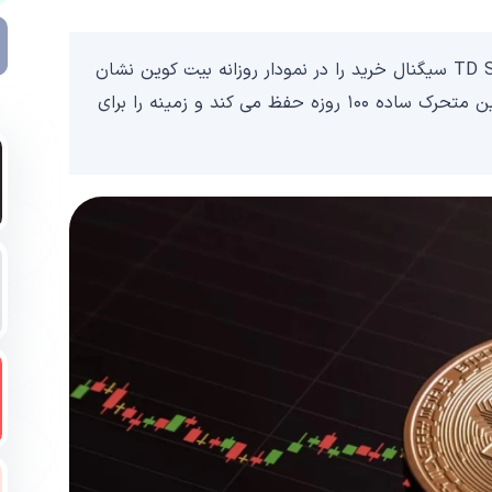
علی مارتینز در تحلیل اخیرش گفت شاخص TD Sequential سیگنال خرید را در نمودار روزانه بیت کوین نشان
می دهد. بیت کوین موقعیت مطلوبی را بالاتر از میانگین متحرک ساده ۱۰۰ روزه حفظ می کند و زمینه را برای