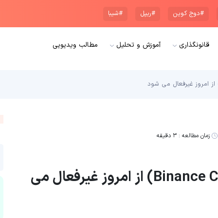
#دوج کوین
#ریپل
#شیبا
قانونگذاری
آموزش و تحلیل
مطالب ویدیویی
زمان مطالعه :
۳ دقیقه
سرویس بایننس کانکت (Binance Connect) از امروز غیرفعال می