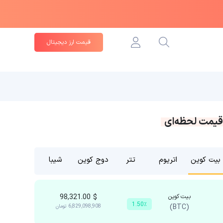
قیمت ارز دیجیتال
قیمت لحظه‌ای
بیت کوین
اتریوم
تتر
دوج کوین
شیبا
بیت کوین
$
98,321.00
1.50٪
(BTC)
6,829,098,908
تومان