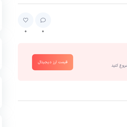
۰
۰
قیمت ارز دیجیتال
روع کنید