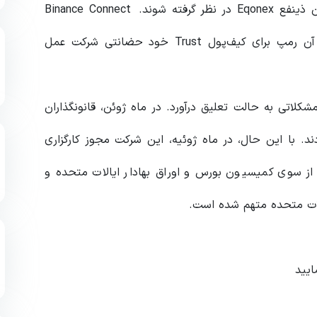
بریتانیا تایید نشده است – ممکن است به عنوان مالکان ذینفع Eqonex در نظر گرفته شوند. Binance Connect
همچنین به‌عنوان ارائه‌دهنده خدمات فیات به کریپتوی آن رمپ برای کیف‌پول Trust خود حضانتی شرکت عمل
کلاتی به حالت تعلیق درآورد. در ماه ژوئن، قانونگذاران
ند. با این حال، در ماه ژوئیه، این شرکت مجوز کارگزاری
 از سوی کمیسیون بورس و اوراق بهادار ایالات متحده و
لات متحده متهم شده است.
ایید