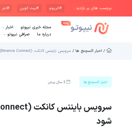
برچسب های پر بازدید :
#اتریوم
#بیت کوین
#تتر
مجله خبری نیپوتو
اخبار
درباره ما
صرافی نیپوتو
/ اخبار اکسچنج ها /
سرویس بایننس کانکت (Binance Connect) از امروز غیرفعال می شود
اخبار اکسچنج ها
2 سال پیش
شود