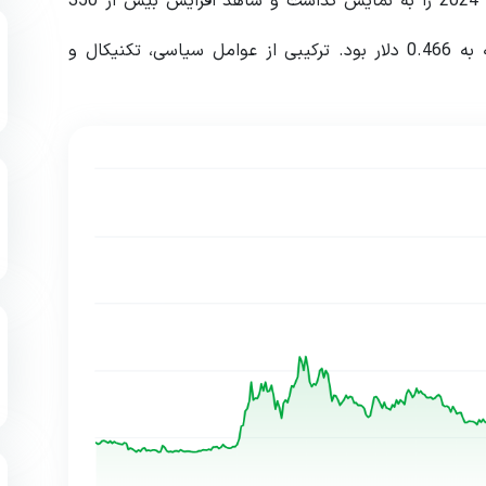
یکی از چشمگیرترین بازگشت های سال 2024 را به نمایش گذاشت و شاهد افزایش بیش از 350
درصدی قیمت از پایین ترین سطح 0.081 دلار در ژانویه به 0.466 دلار بود. ترکیبی از عوامل سیاسی، تکنیکال و