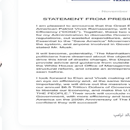
ب
الد ترامپ