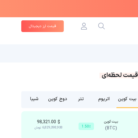
قیمت ارز دیجیتال
قیمت لحظه‌ای
بیت کوین
اتریوم
تتر
دوج کوین
شیبا
بیت کوین
$
98,321.00
1.50٪
(BTC)
6,829,098,908
تومان