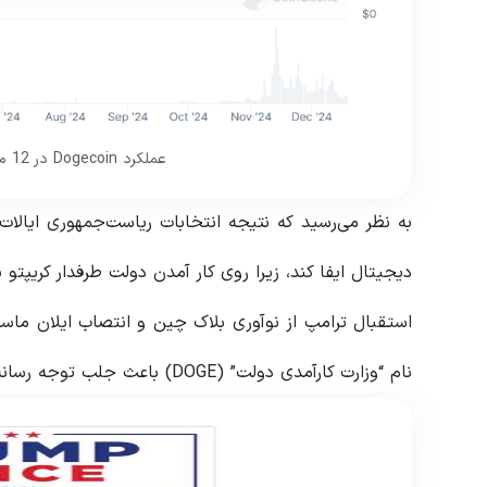
عملکرد Dogecoin در 12 ماه گذشته. منبع: CoinGecko
دیجیتال ایفا کند، زیرا روی کار آمدن دولت طرفدار کریپتو
استقبال ترامپ از نوآوری بلاک چین و انتصاب ایلان ما
نام “وزارت کارآمدی دولت” (DOGE) باعث جلب توجه رسانه ها و خوش بینی سرمایه گذاران شد.