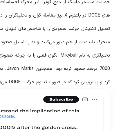
حمایت مستمر ماسک از دوج کوین نیز محرک احساسات بازا
های DOGE در پلتفرم X نیز معامله گران و تحلیلگران را در مورد سودهای احتمالی بیشتر هیجان زده کرد.
تحلیل تکنیکال حرکت صعودی را با شاخص‌های کلیدی مانن
متحرک بلندمدت از هم عبور می‌کنند و به پتانسیل صعودی
تحلیلگری به نام Mikybull الگوی فعلی ر
7000 د
کرد و پیش‌بینی کرد که در صورت تداوم حرکت، DOGE می‌تواند به 3 دلار یا بالاتر برسد.