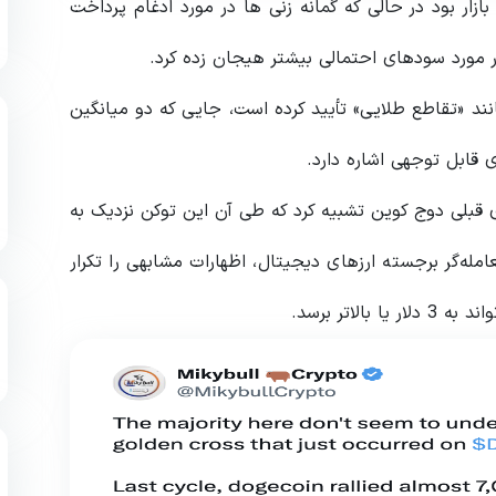
ر بود در حالی که گمانه زنی ها در مورد ادغام پرداخت
د «تقاطع طلایی» تأیید کرده است، جایی که دو میانگین
 قابل توجهی اشاره دارد.
ا به چرخه صعودی قبلی دوج کوین تشبیه کرد که طی آن این توکن نزدیک به
رصد صعود کرده بود. همچنین Javon Marks، معامله‌گر برجسته ارزهای دیجیتال، اظهارات مشابهی را تکرار