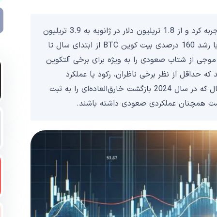
بازار کریپتوکارنسی در سال 2024 رونق قابل توجهی را تجربه کرد و از 1.8 تریلیون دلار در ژانویه به 3.9 تریلیون
دلار در اواسط دسامبر رسید. این افزایش تا حد زیادی با رشد 160 درصدی بیت کوین BTC از ابتدای سال تا
همچنین موجی از شتاب صعودی را به ویژه برای برخی آلتکوین
که حداقل از نظر برخی ناظران، رکود یا عملکرد
ضعیفی داشتند. در این مقاله تعدادی از ارزهای دیجیتال که در سال 2024 بازگشت‌ خارق‌العاده‌ای را به ثبت
است همچنان عملکردی صعودی داشته باشند.