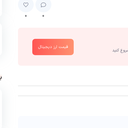
۰
۰
قیمت ارز دیجیتال
روع کنید
ب