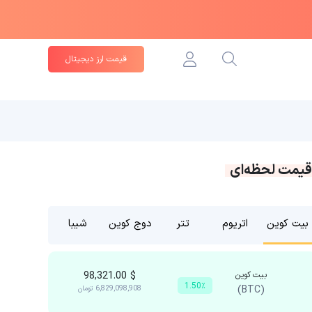
قیمت ارز دیجیتال
قیمت لحظه‌ای
بیت کوین
اتریوم
تتر
دوج کوین
شیبا
بیت کوین
$
98,321.00
1.50٪
(BTC)
6,829,098,908
تومان