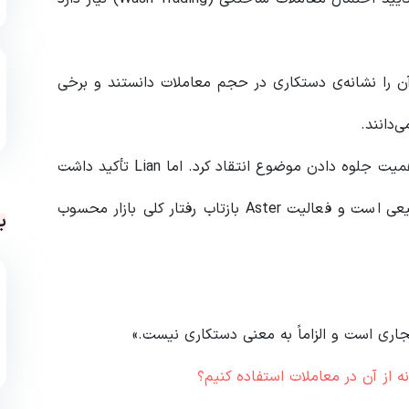
آن را نشانه‌ی دستکاری در حجم معاملات دانستند و برخی
پژوهشگر بلاک‌چین ZachXBT از Anndy Lian به‌دلیل کم‌اهمیت جلوه دادن موضوع انتقاد کرد. اما Lian تأکید داشت
که تطابق حجم معاملات میان پروژه‌های بزرگ امری طبیعی است و فعالیت Aster بازتاب رفتار کلی بازار محسوب
ب
ری است و الزاماً به معنی دستکاری نیست.»