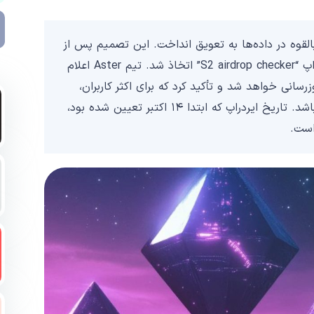
ی بالقوه در داده‌ها به تعویق انداخت. این تصمیم پس از
شکایات کاربران درباره‌ی نتایج نادرست ابزار بررسی ایردراپ “S2 airdrop checker” اتخاذ شد. تیم Aster اعلام
سانی خواهد شد و تأکید کرد که برای اکثر کاربران،
میزان تخصیص نباید کمتر از درصد نهایی در هر دوره باشد. تاریخ ایردراپ که ابتدا ۱۴ اکتبر تعیین شده بود،