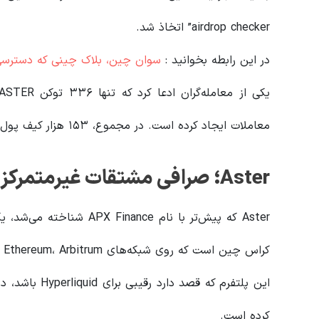
airdrop checker” اتخاذ شد.
در این رابطه بخوانید‌ :
سوان چین، بلاک چینی که دسترس
معاملات ایجاد کرده است. در مجموع، ۱۵۳ هزار کیف پول برای ایردراپ مرحله دوم Aster واجد شرایط هستند.
Aster؛ صرافی مشتقات غیرمتمرکز با رشد چشمگیر
کراس چین است که روی شبکه‌های Solana، Ethereum، Arbitrum و BNB Chain فعالیت می‌کند.
کرده است.