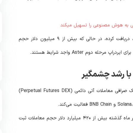
ی به هوش مصنوعی را تسهیل میکند
یکی از معامله‌گران ادعا کرد که تنها ۳۳۶ توکن ASTER دریافت کرده، در حالی که بیش از ۹ میلیون دلار حجم
Aster که پیش‌تر با نام APX Finance شناخته می‌شد، یک صرافی معاملات آتی دائمی (Perpetual Futures DEX)
این پلتفرم که قصد دارد رقیبی برای Hyperliquid باشد، در ماه گذشته بیش از ۴۲۰ میلیارد دلار حجم معاملات ثبت