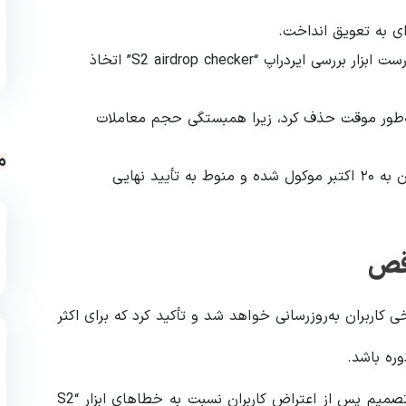
این تصمیم پس از شکایات کاربران درباره‌ی نتایج نادرست ابزار بررسی ایردراپ “S2 airdrop checker” اتخاذ
DeFiLl نیز داده‌های معاملاتی Aster را به‌طور موقت حذف کرد، زیرا همبستگی حجم معاملات
م
تاریخ ایردراپ که ابتدا ۱۴ اکتبر تعیین شده بود، اکنون به ۲۰ اکتبر موکول شده و منوط به تأیید نهایی
اقص
برخی کاربران به‌روزرسانی خواهد شد و تأکید کرد که برای اکثر
وره باشد.
با اینکه جزئیات دقیق علت اختلاف‌ها منتشر نشده، این تصمیم پس از اعتراض کاربران نسبت به خطاهای ابزار “S2