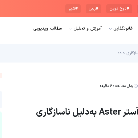
#دوج کوین
#ریپل
#شیبا
قانونگذاری
آموزش و تحلیل
مطالب ویدیویی
زمان مطالعه :
۶ دقیقه
تعویق ایردراپ صرافی غیرمتمرکز آستر Aster به‌دلیل ناسازگاری