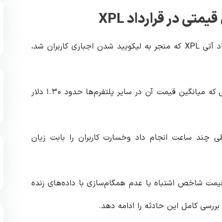
تی در قرارداد XPL
ماه گذشته، Aster پس از افزایش ناگهانی قیمت در قرارداد آتی XPL که منجر به لیکویید شدن اجباری کاربران شد،
قیمت XPL به‌طور موقت تا ۴ دلار افزایش یافت؛ در حالی که میانگین قیمت آن در سایر پلتفرم‌ها حدود ۱.۳۰ دلار
را طی چند ساعت انجام داد وخسارت کاربران را بابت زیان
ت شاخص اشتباه یا عدم همگام‌سازی با داده‌های زنده