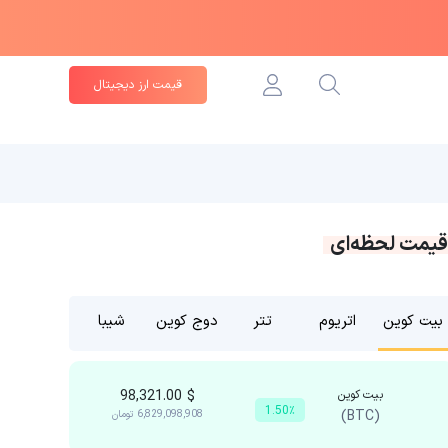
قیمت ارز دیجیتال
قیمت لحظه‌ای
بیت کوین
اتریوم
تتر
دوج کوین
شیبا
بیت کوین
$
98,321.00
1.50٪
(BTC)
6,829,098,908
تومان