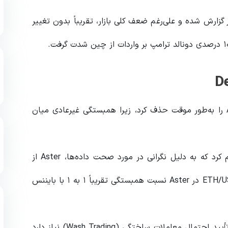
۱.۶۹ دلار گزارش شده و علی‌رغم ضعف کلی بازار، تقریباً بدون تغییر
هفته گذشته، DeFiLlama داده‌های حجم معاملات Aster را به‌طور موقت حذف کرد، زیرا همبستگی غیرعادی میان
۰xngmi، هم‌بنیان‌گذار DeFiLlama، در تاریخ ۵ اکتبر اعلام کرد که به دلیل نگرانی در مورد صحت داده‌ها، Aster از
پلتفرم حذف شده است. جفت‌ارزهای XRP/USDT و ETH/USDT در Aster نسبت همبستگی تقریباً ۱ به ۱ با بایننس
DeFiLlama اعلام کرد که به داده‌های جزئی بیشتری برای تأیید احتمال معاملات ساختگی (Wash Trading) نیاز دارد