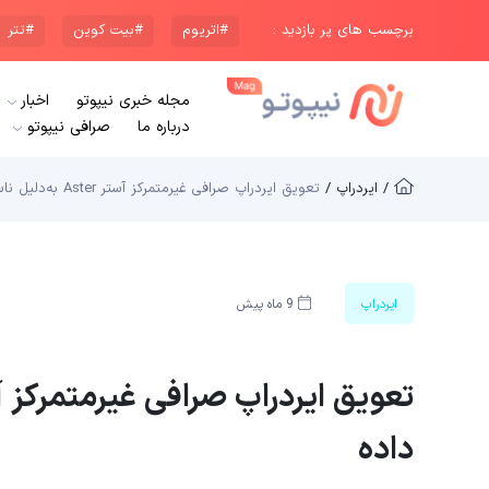
برچسب های پر بازدید :
#اتریوم
#بیت کوین
#تتر
مجله خبری نیپوتو
اخبار
درباره ما
صرافی نیپوتو
/ ایردراپ /
تعویق ایردراپ صرافی غیرمتمرکز آستر Aster به‌دلیل ناسازگاری داده‌
ایردراپ
9 ماه پیش
داده‌