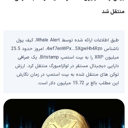
منتقل شد
طبق اطلاعات ارائه شده توسط Whale Alert، کیف پول
ناشناس 4wf7enWPx…5XgwHh4Rzn، امروز حدود 25.5
میلیون XRP را به بیت استمپ Bitstamp، یک صرافی
دارایی دیجیتال مستقر در لوکزامبورگ منتقل کرد. ارزش
توکن های منتقل شده به بیت استمپ در زمان نگارش
این مطلب بالغ بر 15.72 میلیون دلار است.