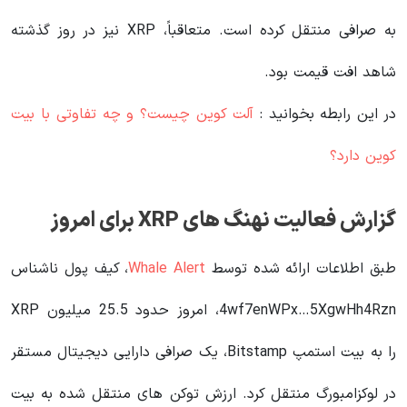
به صرافی منتقل کرده است. متعاقباً، XRP نیز در روز گذشته
شاهد افت قیمت بود.
در این رابطه بخوانید‌ :
آلت کوین چیست؟ و چه تفاوتی با بیت
کوین دارد؟
گزارش فعالیت نهنگ های XRP برای امروز
طبق اطلاعات ارائه شده توسط
Whale Alert
، کیف پول ناشناس
4wf7enWPx…5XgwHh4Rzn، امروز حدود 25.5 میلیون XRP
را به بیت استمپ Bitstamp، یک صرافی دارایی دیجیتال مستقر
در لوکزامبورگ منتقل کرد. ارزش توکن های منتقل شده به بیت