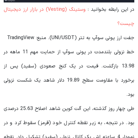
در این رابطه بخوانید‌ :
وستینگ (Vesting) در بازار ارز دیجیتال
چیست؟
جفت ارز یونی سوآپ به تتر (UNI/USDT). منبع: TradingView
خط نزولی بلندمدت در یونی سوآپ از حمایت مهم 11 ماهه در
13.98 بازگشت. قیمت در یک کنج صعودی (سفید) پس از
برخورد با مقاومت سطح 19.89 دلار شاهد یک شکست نزولی
بود.
طی چهار روز گذشته، این آلت کوین شاهد اصلاح 25.63 درصدی
بود. در نتیجه، به زیر نقطه کنترل خود (قرمز) سقوط کرد و در
نمودار 4 ساعته اش یک کانال نزولی (سفید) تشکیل داد. نقطه