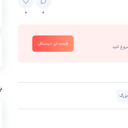
۰
۰
قیمت ارز دیجیتال
روع کنید
ب
زرگ