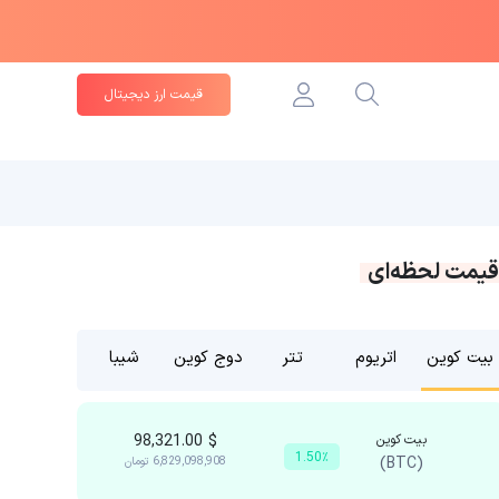
قیمت ارز دیجیتال
قیمت لحظه‌ای
بیت کوین
اتریوم
تتر
دوج کوین
شیبا
بیت کوین
$
98,321.00
1.50٪
(BTC)
6,829,098,908
تومان