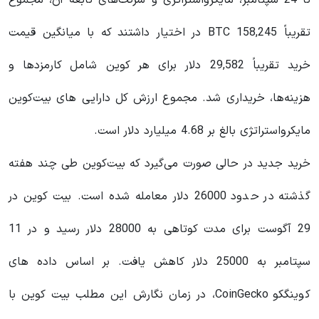
تا 24 سپتامبر، مایکرواستراتژی و شرکت‌های تابعه آن، مجموع
تقریباً 158,245 BTC در اختیار داشتند که با میانگین قیمت
خرید تقریباً 29,582 دلار برای هر کوین شامل کارمزدها و
هزینه‌ها، خریداری شد. مجموع ارزش کل دارایی های بیت‌کوین
مایکرواستراتژی بالغ بر 4.68 میلیارد دلار است.
خرید جدید در حالی صورت می‌گیرد که بیت‌کوین طی چند هفته
گذشته در حدود 26000 دلار معامله شده است. بیت کوین در
29 آگوست برای مدت کوتاهی به 28000 دلار رسید و در 11
سپتامبر به 25000 دلار کاهش یافت. بر اساس داده های
کوینگکو CoinGecko، در زمان نگارش این مطلب بیت کوین با