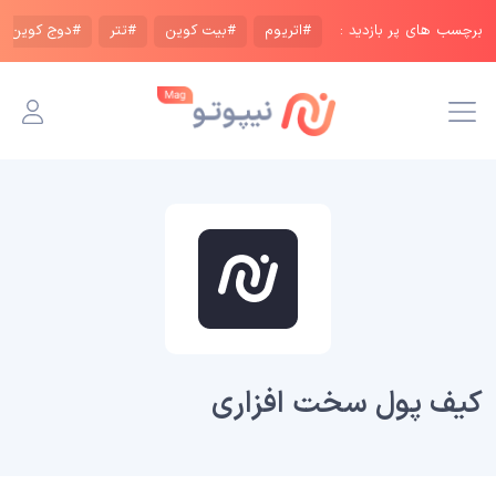
برچسب های پر بازدید :
#اتریوم
#بیت کوین
#تتر
#دوج کوین
کیف پول سخت افزاری