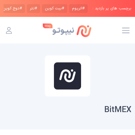
برچسب های پر بازدید :
#اتریوم
#بیت کوین
#تتر
#دوج کوین
BitMEX