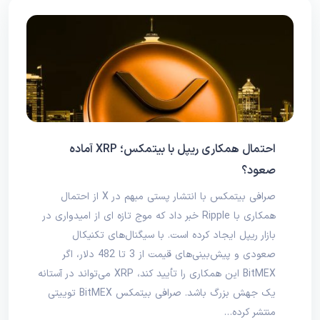
احتمال همکاری ریپل با بیتمکس؛ XRP آماده
صعود؟
صرافی بیتمکس با انتشار پستی مبهم در X از احتمال
همکاری با Ripple خبر داد که موج تازه ای از امیدواری در
بازار ریپل ایجاد کرده است. با سیگنال‌های تکنیکال
صعودی و پیش‌بینی‌های قیمت از 3 تا 482 دلار، اگر
BitMEX این همکاری را تأیید کند، XRP می‌تواند در آستانه
یک جهش بزرگ باشد. صرافی بیتمکس BitMEX توییتی
منتشر کرده…