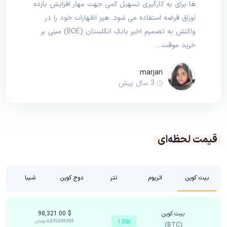
ها برای به کارگیری تسهیل کمی جهت مهار افزایش بازده
اوراق قرضه استفاده می شود. هیز اظهارات خود را در
واکنش به تصمیم اخیر بانک انگلستان (BOE) مبنی بر
خرید موقت…
marjan
3 سال پیش
قیمت لحظه‌ای
بیت کوین
اتریوم
تتر
دوج کوین
شیبا
بیت کوین
$
98,321.00
6,829,098,908
تومان
1.50٪
(BTC)