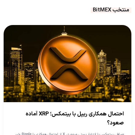
منتخب BitMEX
احتمال همکاری ریپل با بیتمکس؛ XRP آماده
صعود؟
صرافی بیتمکس با انتشار پستی مبهم در X از احتمال همکاری با Ripple خبر