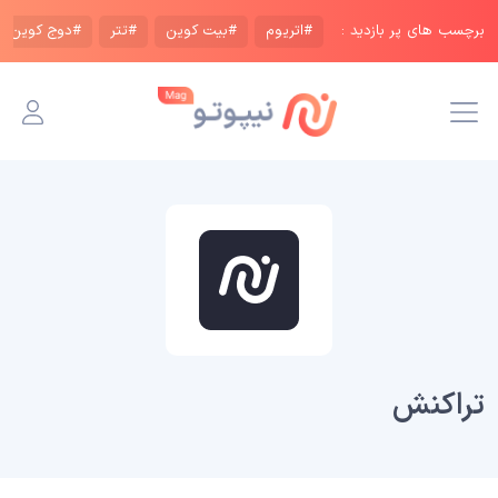
برچسب های پر بازدید :
#اتریوم
#بیت کوین
#تتر
#دوج کوین
تراکنش