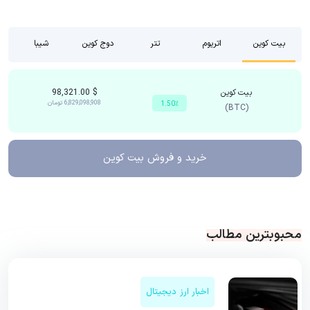
بیت کوین
اتریوم
تتر
دوج کوین
شیبا
بیت کوین
$
98,321.00
6,829,098,908
تومان
1.50٪
(BTC)
خرید و فروش
بیت کوین
محبوبترین مطالب
اخبار ارز دیجیتال