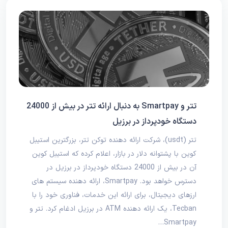
تتر و Smartpay به دنبال ارائه تتر در بیش از 24000
دستگاه خودپرداز در برزیل
تتر (usdt)، شرکت ارائه دهنده توکن تتر، بزرگترین استیبل
کوین با پشتوانه دلار در بازار، اعلام کرده که استیبل کوین
آن در بیش از 24000 دستگاه خودپرداز در برزیل در
دسترس خواهد بود. Smartpay، ارائه‌ دهنده سیستم‌ های
ارزهای دیجیتال، برای ارائه این خدمات، فناوری خود را با
Tecban، یک ارائه‌ دهنده ATM در برزیل ادغام کرد. تتر و
Smartpay…