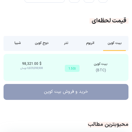
قیمت لحظه‌ای
بیت کوین
اتریوم
تتر
دوج کوین
شیبا
بیت کوین
$
98,321.00
6,829,098,908
تومان
1.50٪
(BTC)
خرید و فروش
بیت کوین
محبوبترین مطالب