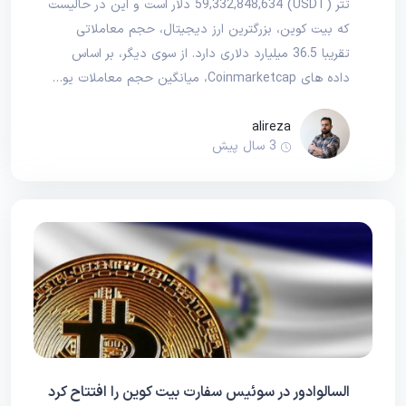
تتر (USDT) 59,332,848,634 دلار است و این در حالیست
که بیت کوین، بزرگترین ارز دیجیتال، حجم معاملاتی
تقریبا 36.5 میلیارد دلاری دارد. از سوی دیگر، بر اساس
داده های Coinmarketcap، میانگین حجم معاملات یو…
alireza
3 سال پیش
السالوادور در سوئیس سفارت بیت کوین را افتتاح کرد