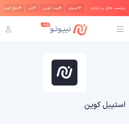
برچسب های پر بازدید :
#اتریوم
#بیت کوین
#تتر
#دوج کوین
استیبل کوین